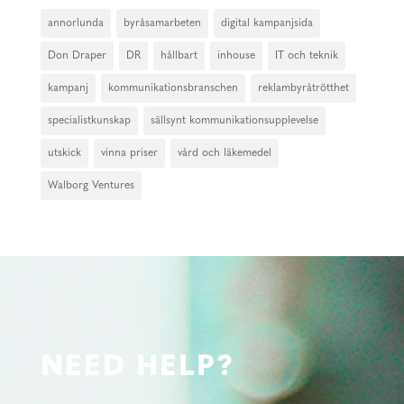
annorlunda
byråsamarbeten
digital kampanjsida
Don Draper
DR
hållbart
inhouse
IT och teknik
kampanj
kommunikationsbranschen
reklambyråtrötthet
specialistkunskap
sällsynt kommunikationsupplevelse
utskick
vinna priser
vård och läkemedel
Walborg Ventures
NEED HELP?