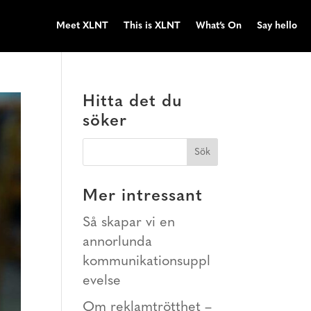
Meet XLNT
This is XLNT
What’s On
Say hello
Hitta det du
söker
Mer intressant
Så skapar vi en
annorlunda
kommunikationsuppl
evelse
Om reklamtrötthet –