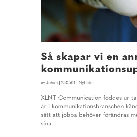
Så skapar vi en a
kommunikationsup
av
Johan
|
250501
|
Nyheter
XLNT Communication föddes ur tank
år i kommunikationsbranschen kände
sätt att jobba behöver förändras m
sina...