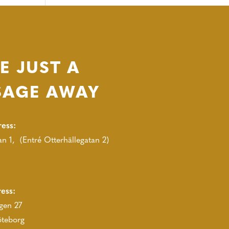
E JUST A
SAGE AWAY
ress:
n 1, (Entré Otterhällegatan 2)
ress:
gen 27
öteborg