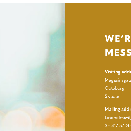
WE’R
MES
Visiting add
Magasinsgata
Göteborg
Sweden
Mailing add
Lindholmsvä
SE-417 57 G