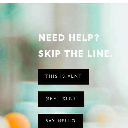
NEED HELP?
SKIP THE LINE.
THIS IS XLNT
MEET XLNT
SAY HELLO